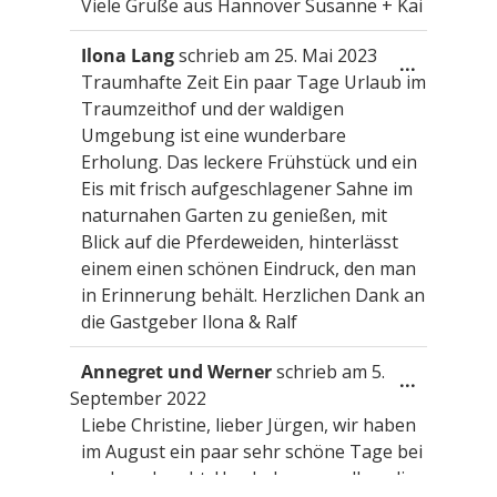
Viele Grüße aus Hannover Susanne + Kai
Ilona Lang
schrieb am
25. Mai 2023
Diese
...
Traumhafte Zeit Ein paar Tage Urlaub im
Metabox
ein-/aus
Traumzeithof und der waldigen
Umgebung ist eine wunderbare
Erholung. Das leckere Frühstück und ein
Eis mit frisch aufgeschlagener Sahne im
naturnahen Garten zu genießen, mit
Blick auf die Pferdeweiden, hinterlässt
einem einen schönen Eindruck, den man
in Erinnerung behält. Herzlichen Dank an
die Gastgeber Ilona & Ralf
Annegret und Werner
schrieb am
5.
Diese
...
September 2022
Metabox
ein-/aus
Liebe Christine, lieber Jürgen, wir haben
im August ein paar sehr schöne Tage bei
euch verbracht. Uns haben vor allem die