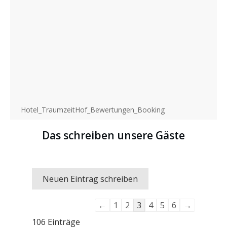
Hotel_TraumzeitHof_Bewertungen_Booking
Das schreiben unsere Gäste
Navigation
←
1
2
3
4
5
6
→
der
106 Einträge