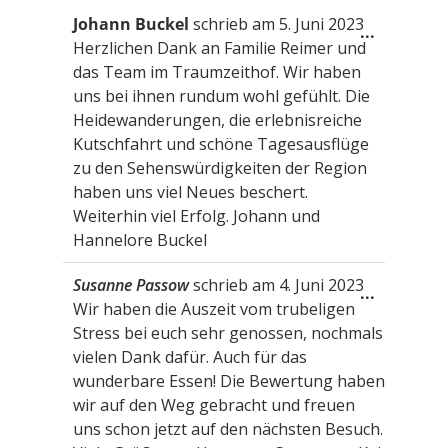
Gästebuchliste
Johann Buckel
schrieb am
5. Juni 2023
Diese
...
Herzlichen Dank an Familie Reimer und
Metabox
ein-/aus
das Team im Traumzeithof. Wir haben
uns bei ihnen rundum wohl gefühlt. Die
Heidewanderungen, die erlebnisreiche
Kutschfahrt und schöne Tagesausflüge
zu den Sehenswürdigkeiten der Region
haben uns viel Neues beschert.
Weiterhin viel Erfolg. Johann und
Hannelore Buckel
Susanne Passow
schrieb am
4. Juni 2023
Diese
...
Wir haben die Auszeit vom trubeligen
Metabox
ein-/aus
Stress bei euch sehr genossen, nochmals
vielen Dank dafür. Auch für das
wunderbare Essen! Die Bewertung haben
wir auf den Weg gebracht und freuen
uns schon jetzt auf den nächsten Besuch.