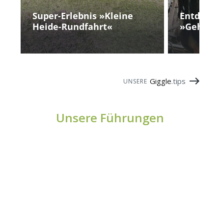
Super-Erlebnis »Kleine
Entdecke
Heide-Rundfahrt«
»Geheimn
Giggle
.tips
UNSERE
Unsere Führungen