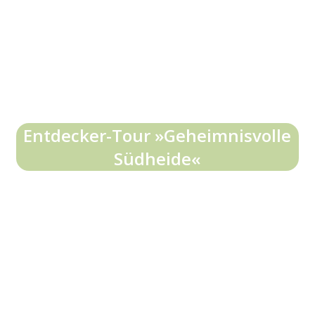
Entdecker-Tour »Geheimnisvolle
Südheide«